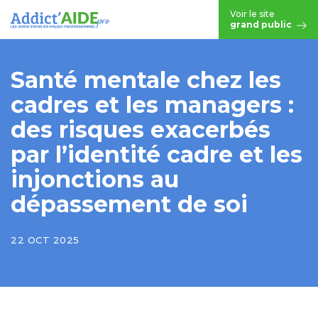
Aller au contenu principal
Voir le site
grand public
Santé mentale chez les
cadres et les managers :
des risques exacerbés
par l’identité cadre et les
injonctions au
dépassement de soi
22 OCT 2025