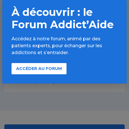
À découvrir : le
Forum Addict’Aide
Pourquoi les écrans captivent-ils autant ?
Accédez à notre forum, animé par des
patients experts, pour échanger sur les
Mon enfant passe beaucoup de temps
sur les écrans, dois-je m’inquiéter ?
addictions et s’entraider.
ACCÉDER AU FORUM
Comment savoir si je suis accro aux
écrans ? Quels signes doivent alerter ?