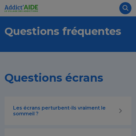
Aller au contenu principal
Panneau de gestion des cookies
Rec
Questions fréquentes
Questions écrans
Les écrans perturbent-ils vraiment le
sommeil ?