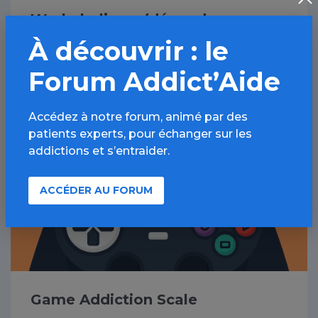
Workaholisme (dépendance au
travail) - Test WART
À découvrir : le
Analysez votre rapport au travail
Forum Addict’Aide
Accédez à notre forum, animé par des
patients experts, pour échanger sur les
addictions et s’entraider.
ACCÉDER AU FORUM
Game Addiction Scale