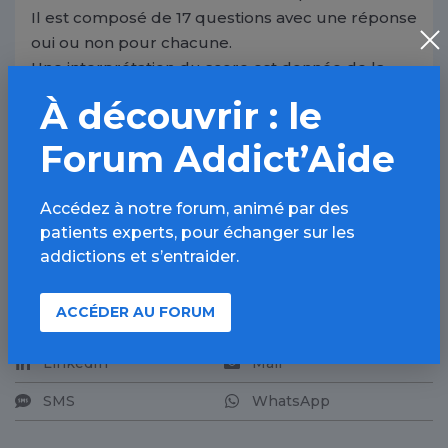
Il est composé de 17 questions avec une réponse
oui ou non pour chacune.
Une interprétation du score est donnée de la
façon suivante : motivation faible (moins de 6),
À découvrir : le
motivation moyenne (7 à 15), motivation forte
(plus de 16).
Forum Addict’Aide
DÉMARRER LE QUESTIONNAIRE
Accédez à notre forum, animé par des
patients experts, pour échanger sur les
addictions et s’entraider.
PARTAGER
ACCÉDER AU FORUM
Facebook
X
LinkedIn
Mail
SMS
WhatsApp