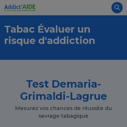
Aller au contenu principal
Panneau de gestion des cookies
Rec
Tabac Évaluer un
risque d'addiction
Test Demaria-
Grimaldi-Lagrue
Mesurez vos chances de réussite du
sevrage tabagique