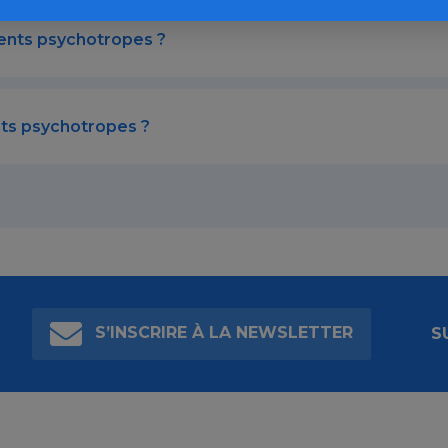
ments psychotropes ?
nts psychotropes ?
S’INSCRIRE À LA NEWSLETTER
S