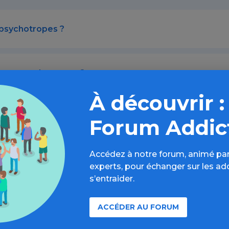
psychotropes ?
ments psychotropes ?
À découvrir :
 de médicaments psychotropes ?
Forum Addic
Accédez à notre forum, animé par
on de médicament chez les adultes ?
experts, pour échanger sur les ad
s’entraider.
on chez les adolescents ?
ACCÉDER AU FORUM