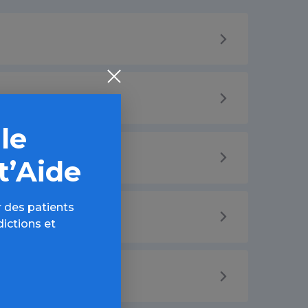
 le
t’Aide
 des patients
dictions et