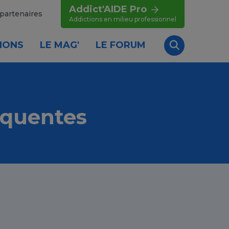
Addict'AIDE Pro
partenaires
Addictions en milieu professionnel
IONS
LE MAG'
LE FORUM
Recherche
équentes