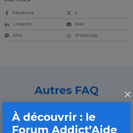
Facebook
X
LinkedIn
Mail
SMS
WhatsApp
Autres FAQ
À découvrir : le
Quelle est la fréquence de
consommation de médicament chez les
Forum Addict’Aide
adultes ?