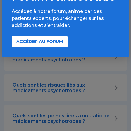
Accédez à notre forum, animé par des
patients experts, pour échanger sur les
Quels sont les différents de
addictions et s’entraider.
médicaments psychotropes ?
ACCÉDER AU FORUM
Quels sont les risques liés aux
médicaments psychotropes ?
Quels sont les risques liés aux
médicaments psychotropes ?
Quels sont les peines liées à un trafic de
médicaments psychotropes ?