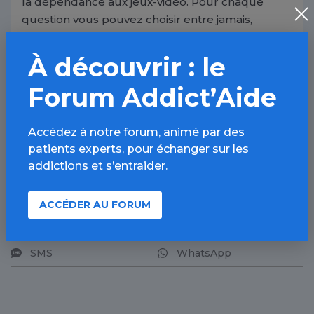
la dépendance aux jeux-vidéo. Pour chaque
question vous pouvez choisir entre jamais,
rarement, parfois, souvent et très souvent en
fonction de votre vécu de joueur dans les 6
À découvrir : le
derniers mois.
Forum Addict’Aide
DÉMARRER LE QUESTIONNAIRE
Accédez à notre forum, animé par des
patients experts, pour échanger sur les
addictions et s’entraider.
PARTAGER
Facebook
X
ACCÉDER AU FORUM
LinkedIn
Mail
SMS
WhatsApp