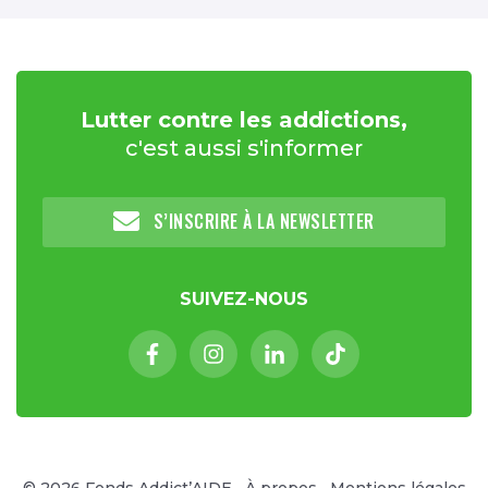
Lutter contre les addictions,
c'est aussi s'informer
S’INSCRIRE À LA NEWSLETTER
SUIVEZ-NOUS
Facebook (nouvelle fenêtre)
Instagram (nouvelle fenêtre)
Linkedin (nouvelle fenêt
Tiktok (nouvelle 
© 2026 Fonds Addict’AIDE
À propos
Mentions légales