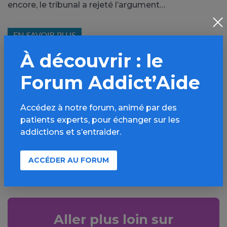
encore, le tribunal a rejeté l’argument…
À découvrir : le
Forum Addict’Aide
PARTAGER
Accédez à notre forum, animé par des
Facebook
X
patients experts, pour échanger sur les
LinkedIn
Mail
addictions et s’entraider.
SMS
WhatsApp
ACCÉDER AU FORUM
Aller plus loin sur