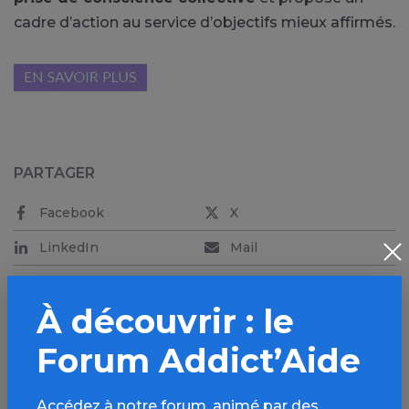
cadre d’action au service d’objectifs mieux affirmés.
PARTAGER
Facebook
X
LinkedIn
Mail
SMS
WhatsApp
À découvrir : le
Forum Addict’Aide
Aller plus loin sur
Accédez à notre forum, animé par des