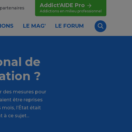
Addict'AIDE Pro
partenaires
Addictions en milieu professionnel
IONS
LE MAG'
LE FORUM
Recherche
onal de
ation ?
er des mesures pour
ient être reprises
mois, l’État était
 ce sujet...