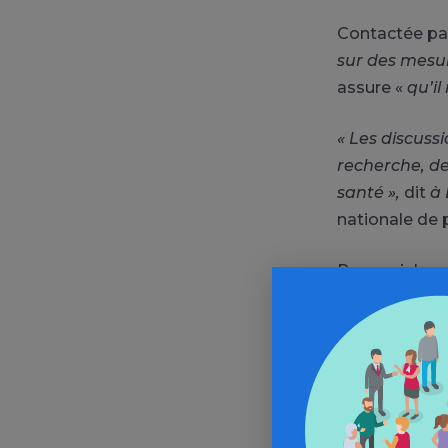
Contactée p
sur des mesur
assure «
qu’il
« Les discuss
recherche, de 
santé »,
dit
à 
nationale de p
Pour voir la su