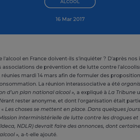
ALCOOL
16 Mar 2017
 l’alcool en France doivent-ils s’inquiéter ? D’après nos
s associations de prévention et de lutte contre l’alcool
 réunies mardi 14 mars afin de formuler des proposition
consommation. La réunion interassociative a été
organis
on d’un plan national alcool »,
a expliqué à
La Tribune
u
érant rester anonyme, et dont l’organisation était part
. «
Les choses se mettent en place
.
Dans quelques jours
ission interministérielle de lutte contre les drogues et
ildeca, NDLR) devrait faire des annonces, dont certai
alcool »,
a-t-elle ajouté.