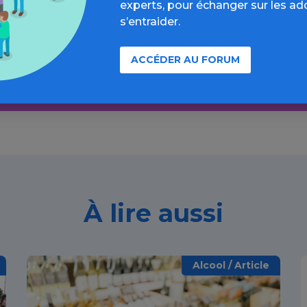
experts, pour échanger sur les ad
formations, parcours d’évaluations, bonnes pratiques, F
s’entraider.
annuaires, ressources, actualités...
ACCÉDER AU FORUM
Découvrir
À lire aussi
Alcool / Article