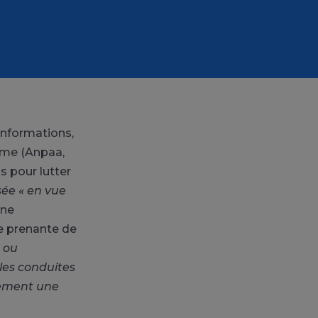
 informations,
isme (Anpaa,
s pour lutter
ée « en vue
ne
ie prenante de
 ou
 les conduites
nement une