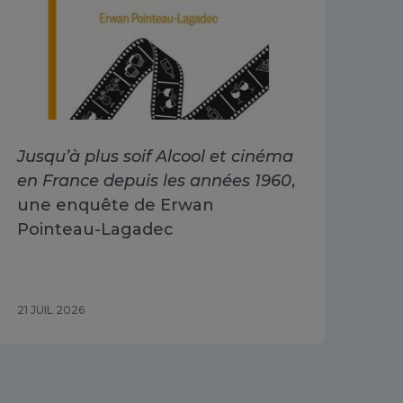
Jusqu’à plus soif Alcool et cinéma
Alc
en France depuis les années 1960
,
dri
une enquête de Erwan
Go
Pointeau-Lagadec
ad
Sa
21 JUIL 2026
15 J