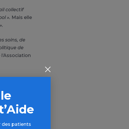
il collectif
ol ».
Mais elle
».
es soins, de
olitique de
 l’Association
 le
t’Aide
 des patients