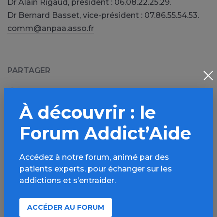
Dr Alain Rigaud, président : 06.08.22.25.29.
Dr Bernard Basset, vice-président : 07.86.55.54.53.
comm@anpaa.asso.fr
PARTAGER
Facebook
X
À découvrir : le
LinkedIn
Mail
Forum Addict’Aide
SMS
WhatsApp
Accédez à notre forum, animé par des
patients experts, pour échanger sur les
addictions et s’entraider.
Source de l'article :
ACCÉDER AU FORUM
Association Addictions