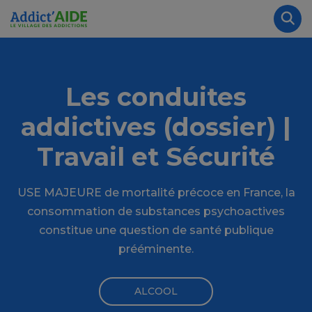
Aller au contenu principal
Panneau de gestion des cookies
Rec
Les conduites
addictives (dossier) |
Travail et Sécurité
USE MAJEURE de mortalité précoce en France, la
consommation de substances psychoactives
constitue une question de santé publique
prééminente.
ALCOOL