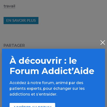
travail
PARTAGER
Facebook
X
À découvrir : le
LinkedIn
Mail
Forum Addict’Aide
SMS
WhatsApp
Accédez à notre forum, animé par des
patients experts, pour échanger sur les
addictions et s’entraider.