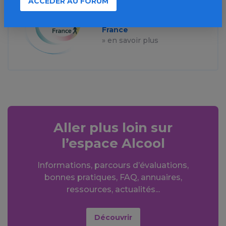
ACCÉDER AU FORUM
Source de l'article :
Association Addictions
France
» en savoir plus
Aller plus loin sur
l’espace Alcool
Informations, parcours d’évaluations,
bonnes pratiques, FAQ, annuaires,
ressources, actualités...
Découvrir