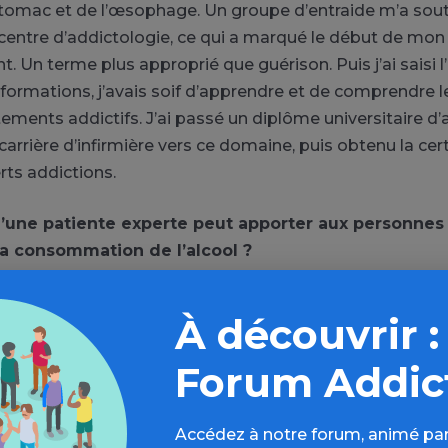
stomac et de l’œsophage. Un groupe d’entraide m’a soute
centre d’addictologie, ce qui a marqué le début de mon
. Un terme plus approprié que guérison. Puis j’ai saisi 
 formations, j’avais soif d’apprendre et de comprendre l
ents addictifs. J’ai passé un diplôme universitaire d’
arrière d’infirmière vers ce domaine, puis obtenu la cert
rts addictions.
’une patiente experte peut apporter aux personnes
la consommation de l’alcool ?
atients experts, nous offrons un regard sur notre parcou
À découvrir :
ant ce qui est important et pertinent pour la personne 
expériences avec la maladie, nous donnons des élément
Forum Addic
r, apportons des outils dans lesquels elle pourra puiser. 
n patient expert, c’est cette capacité à expliquer les m
Accédez à notre forum, animé par
à connaître les traitements médicamenteux et non médi