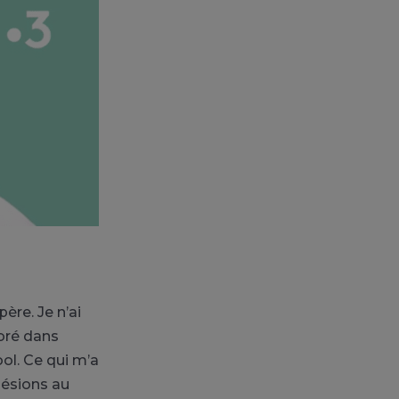
ère. Je n’ai
mbré dans
ool. Ce qui m’a
lésions au