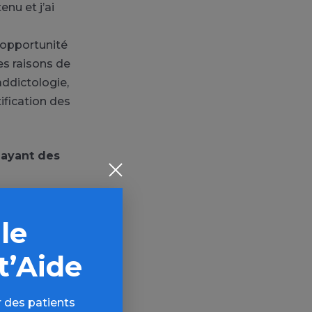
nu et j’ai
l’opportunité
es raisons de
addictologie,
ification des
 ayant des
rs, en
 le
en face de
s qu’elle
t’Aide
Ce qui
écanismes de
 des patients
camenteux, et