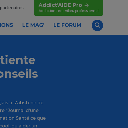
Addict'AIDE Pro
partenaires
Addictions en milieu professionnel
IONS
LE MAG'
LE FORUM
Recherche
atiente
onseils
çais à s'abstenir de
re "Journal d'une
ination Santé ce que
cool, ou aider un