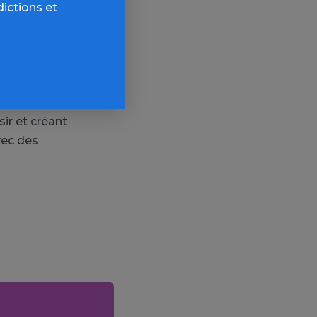
dictions et
der une
en réalité,
sir et créant
vec des