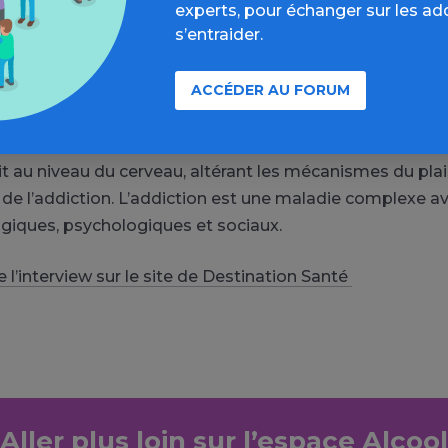
experts, pour échanger sur les ad
s outils concrets.
s’entraider.
 les erreurs les plus courantes lorsqu’on essaie d’ai
ACCÉDER AU FORUM
ct à l’alcool ?
sonnes pensent que c’est une question de volonté, mais 
it au niveau du cerveau, altérant les mécanismes du plai
e l’addiction. L’addiction est une maladie complexe a
ogiques, psychologiques et sociaux.
de l’interview sur le site de Destination Santé
Aller plus loin sur l’espace Alcool