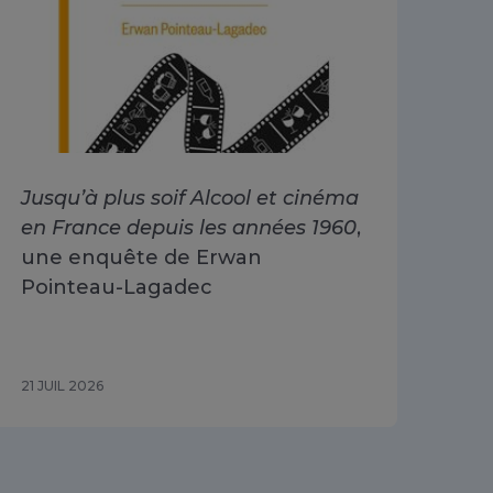
Jusqu’à plus soif Alcool et cinéma
Alc
en France depuis les années 1960
,
dri
une enquête de Erwan
Go
Pointeau-Lagadec
ad
Sa
21 JUIL 2026
15 J