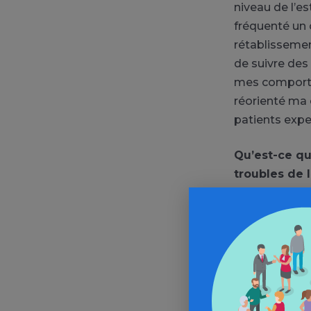
niveau de l’e
fréquenté un 
rétablissement
de suivre des
mes comportem
réorienté ma c
patients expe
Qu’est-ce qu
troubles de 
En tant que p
mettant en av
nous. De nos 
pourra utilise
différencie u
l’addiction, 