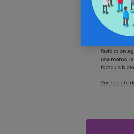
à partager de
Quelles sont
personne addi
Certaines per
l’addiction ag
une mémoire d
facteurs biol
Voir la suite 