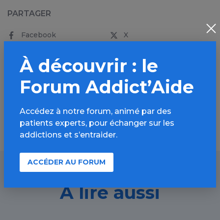
PARTAGER
Facebook
X
LinkedIn
Mail
À découvrir : le
SMS
WhatsApp
Forum Addict’Aide
Accédez à notre forum, animé par des
patients experts, pour échanger sur les
addictions et s’entraider.
ACCÉDER AU FORUM
À lire aussi