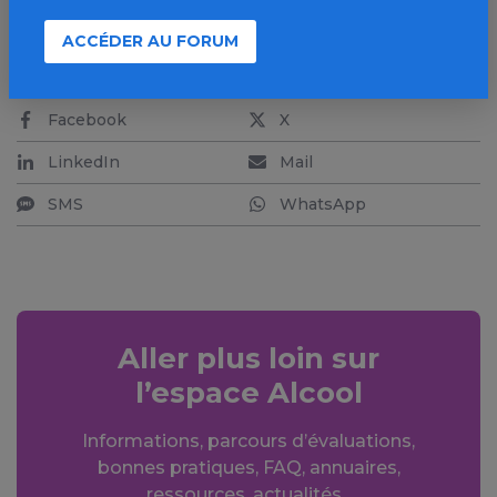
ACCÉDER AU FORUM
PARTAGER
Facebook
X
LinkedIn
Mail
SMS
WhatsApp
Aller plus loin sur
l’espace Alcool
Informations, parcours d’évaluations,
bonnes pratiques, FAQ, annuaires,
ressources, actualités...