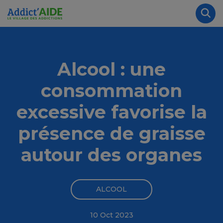
Aller au contenu principal
Panneau de gestion des cookies
Rec
Alcool : une
consommation
excessive favorise la
présence de graisse
autour des organes
ALCOOL
10 Oct 2023