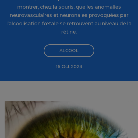
montrer, chez la souris, que les anomalies
neurovasculaires et neuronales provoquées par
l’alcoolisation fœtale se retrouvent au niveau de la
rétine.
ALCOOL
16 Oct 2023