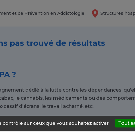
ment et de Prévention en Addictologie
Structures hosp
ns pas trouvé de résultats
PA ?
gnement dédié à la lutte contre les dépendances, qu'el
e tabac, le cannabis, les médicaments ou des comporte
xcessif d'écrans, le travail acharné, etc.
le contrôle sur ceux que vous souhaitez activer
Tout a
 vers un CSAPA à Alex ?