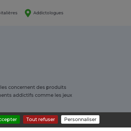
italières
Addictologues
les concernent des produits
ments addictifs comme les jeux
ccepter
Tout refuser
Personnaliser