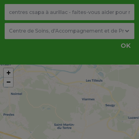
Votre adresse ou code postal
Type de structure
OK
+
−