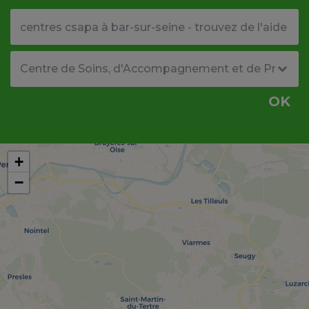
Votre adresse ou code postal
Type de structure
OK
+
−