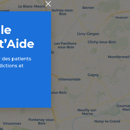
 le
t’Aide
 des patients
dictions et