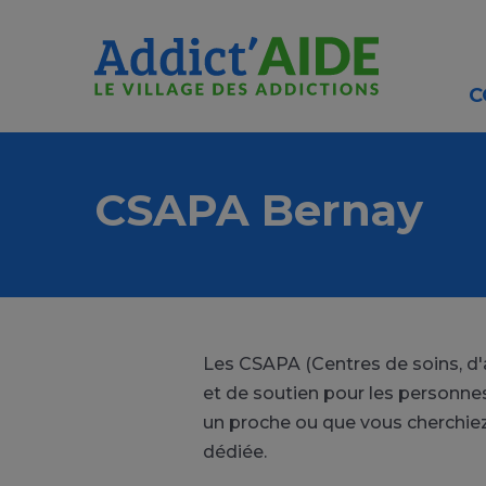
Aller au contenu principal
Panneau de gestion des cookies
C
CSAPA Bernay
Les CSAPA (Centres de soins, d
et de soutien pour les personnes
un proche ou que vous cherchiez 
dédiée.