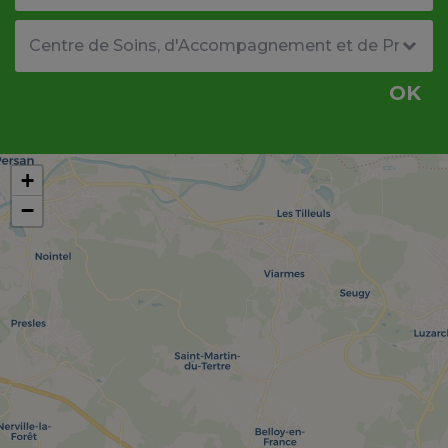
Type de structure
OK
+
−