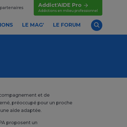
Addict'AIDE Pro
partenaires
Addictions en milieu professionnel
IONS
LE MAG'
LE FORUM
Recherche
'accompagnement et de
cerné, préoccupé pour un proche
 une aide adaptée.
APA proposent un