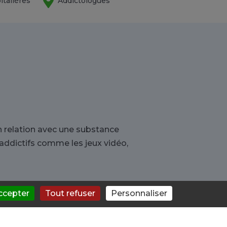
italières
Addictologues
 relation avec une substance
addictifs comme les jeux vidéo,
ccepter
Tout refuser
Personnaliser
erné ou que vous ayez besoin