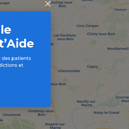
 le
t’Aide
 des patients
dictions et