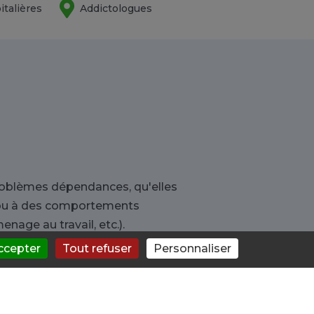
italières
Addictologues
oblèmes dépendances, qu'elles
) ou à des comportements
enage au travail, etc.).
ccepter
Tout refuser
Personnaliser
ement concerné ou que vous