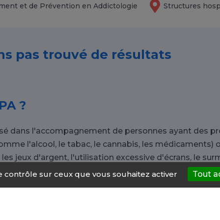
ment et de Prévention en Addictologie
Structures hosp
ns pas trouvé de résultats
PA ?
lisé dans l'accompagnement de personnes ayant des pr
comme l'alcool, le tabac, le cannabis, les médicaments
es jeux d'argent, l'utilisation excessive d'écrans, le surm
le contrôle sur ceux que vous souhaitez activer
Tout a
 vers un CSAPA à Langogne ?
concerné par la dépendance. Que vous soyez personnell