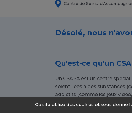
Centre de Soins, d'Accompagne
Désolé, nous n'avo
Qu'est-ce qu'un CSA
Un CSAPA est un centre spécia
soient liées à des substances (
addictifs (comme les jeux vidéo, l
Ce site utilise des cookies et vous donne 
Pourquoi s'orienter
Chacun, à tout âge, peut être 