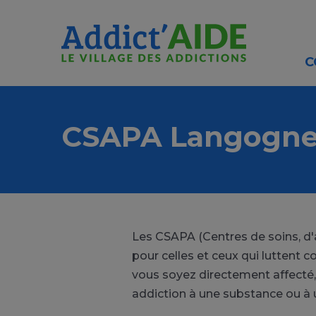
Aller au contenu principal
Panneau de gestion des cookies
C
CSAPA Langogn
Les CSAPA (Centres de soins, d
pour celles et ceux qui luttent
vous soyez directement affecté,
addiction à une substance ou 