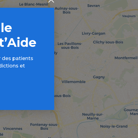
 le
t’Aide
 des patients
dictions et