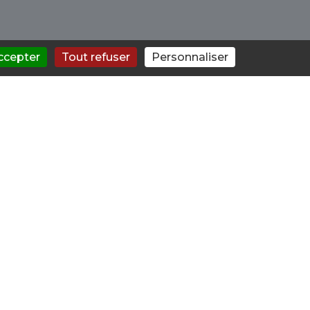
ccepter
Tout refuser
Personnaliser
 soyez directement concerné ou
ys vous accompagne. Ils
ent pour mettre fin à une
re de l'addiction et proposer une
 de substances psychoactives ou
aussi l'aide psychologique et