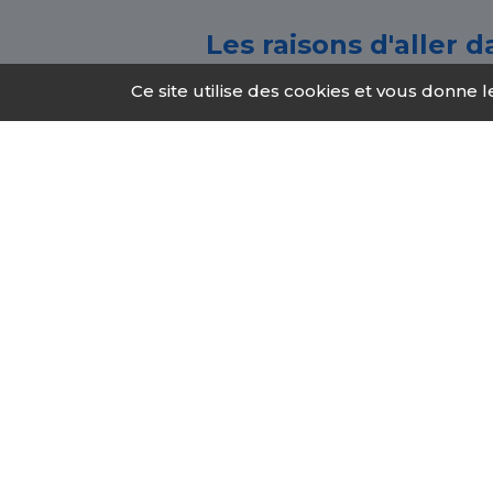
Les raisons d'aller
Ce site utilise des cookies et vous donne 
L'addiction peut toucher n'impo
que vous cherchiez de l'aide po
proposent une opportunité de c
addiction, maîtriser sa consomm
Ce que les CSAPA d
Évaluation médicale, psych
stratégie de prise en charge
Réduction des risques : des 
à des comportements addict
Soutien aux personnes dépend
sociale.