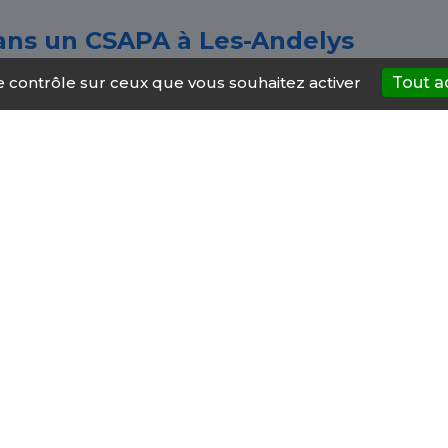
 dans un CSAPA à Les-Andelys
le contrôle sur ceux que vous souhaitez activer
Tout a
rte qui, à n'importe quelle période de sa vie. Que vous
ur un membre de votre famille, les CSAPA de Les-Andel
onsulter un spécialiste. Ils proposent un accompagnem
ation ou se substituer.
e Les-Andelys proposent
ologique et sociale :
pour évaluer le niveau et la natu
 adaptée.
préconisations pour atténuer les risques liés à la prise
ifs.
antes : il comprend la prise en charge médicale, mais 