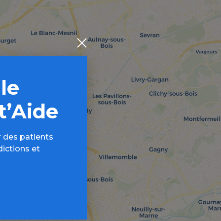
 le
t’Aide
 des patients
dictions et