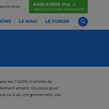
Addict'AIDE Pro
partenaires
Addictions en milieu professionnel
IONS
LE MAG'
LE FORUM
Recherche
 dans les CSAPA (Centres de
lement atteint, soucieux pour
ance ou à un comportement, ces