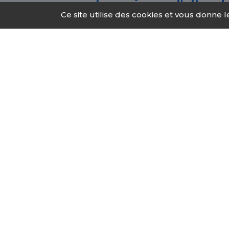
Les raisons d'aller 
Ce site utilise des cookies et vous donne 
Chacun, à tout âge, peut être to
vous rendre vers les CSAPA de Lu
mettre fin à une addiction, maî
Accompagnements p
Diagnostic médicale, psychiq
approprié.
Réduction des risques : con
produits psychotropes ou d
Une approche globale : elle 
sociale.
En cas de besoin, les CSAPA 
accompagnement plus adap