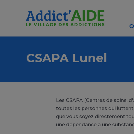
Aller au contenu principal
Panneau de gestion des cookies
C
CSAPA Lunel
Les CSAPA (Centres de soins, d'
toutes les personnes qui lutten
que vous soyez directement tou
une dépendance à une substan