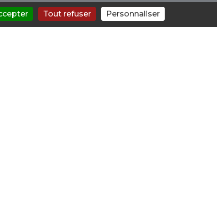
ccepter
Tout refuser
Personnaliser
oin de conseils, n'hésitez pas à
. Ils offrent un soutien pour
e et proposer un traitement
es associées à l'usage de
 soutien psychologique et
ou professionnels pour un