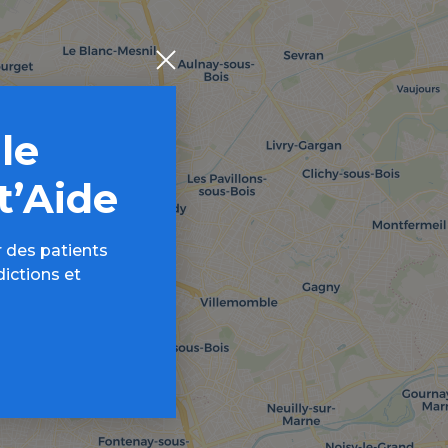
 le
t’Aide
 des patients
dictions et