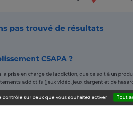
ns pas trouvé de résultats
blissement CSAPA ?
 prise en charge de laddiction, que ce soit à un produi
nts addictifs (jeux vidéo, jeux dargent et de hasard, é
le contrôle sur ceux que vous souhaitez activer
Tout a
 dans un CSAPA à Mimizan ?
rte qui, à n'importe quel moment de sa vie. Si vous ou 
endre vers les CSAPA de Mimizan. Ils permettent de faire
vec l'addiction. Ils offrent un suivi complet vers l'arrê