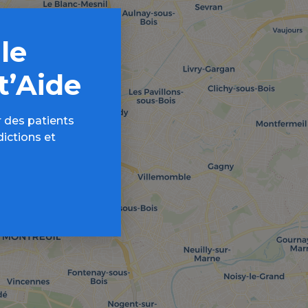
 le
t’Aide
 des patients
dictions et