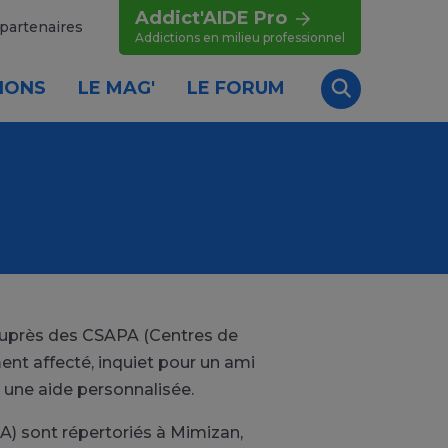
Addict'AIDE Pro
partenaires
Addictions en milieu professionnel
IONS
LE MAG'
LE FORUM
Recherche
 auprès des CSAPA (Centres de
nt affecté, inquiet pour un ami
 une aide personnalisée.
) sont répertoriés à Mimizan,