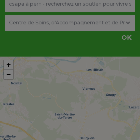
Type de structure
OK
+
−