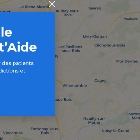
 le
t’Aide
 des patients
dictions et