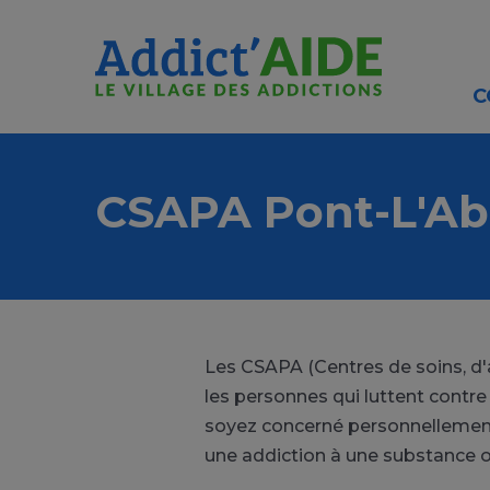
Aller au contenu principal
Panneau de gestion des cookies
C
CSAPA Pont-L'A
Les CSAPA (Centres de soins, d'
les personnes qui luttent contre
soyez concerné personnellement
une addiction à une substance