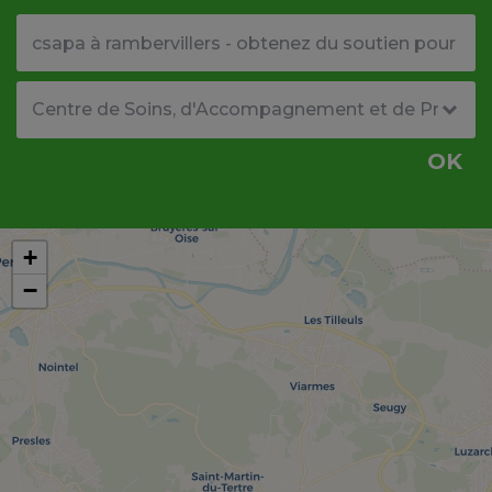
Votre adresse ou code postal
Type de structure
OK
+
−