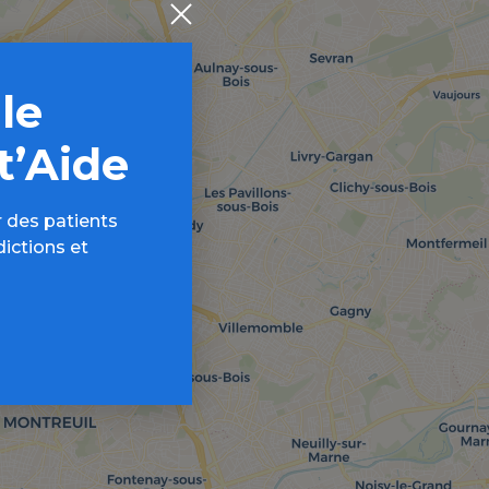
 le
t’Aide
 des patients
dictions et