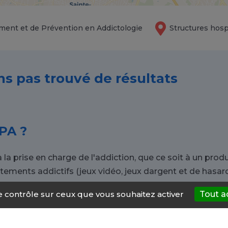
ment et de Prévention en Addictologie
Structures hosp
ns pas trouvé de résultats
PA ?
a prise en charge de l'addiction, que ce soit à un produi
nts addictifs (jeux vidéo, jeux dargent et de hasard, é
le contrôle sur ceux que vous souhaitez activer
Tout a
 vers un CSAPA à Saint-Jean-de-Lu