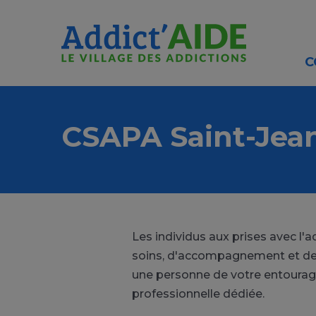
Aller au contenu principal
Panneau de gestion des cookies
C
CSAPA Saint-Jea
Les individus aux prises avec l
soins, d'accompagnement et de p
une personne de votre entourage
professionnelle dédiée.