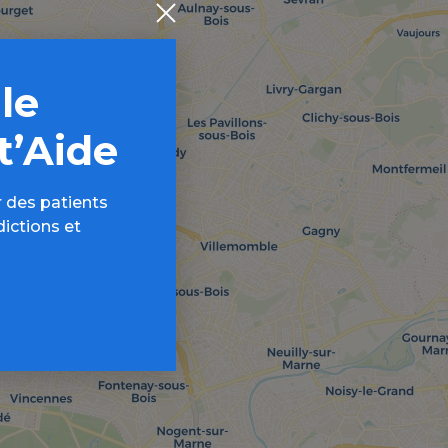
 le
t’Aide
 des patients
dictions et