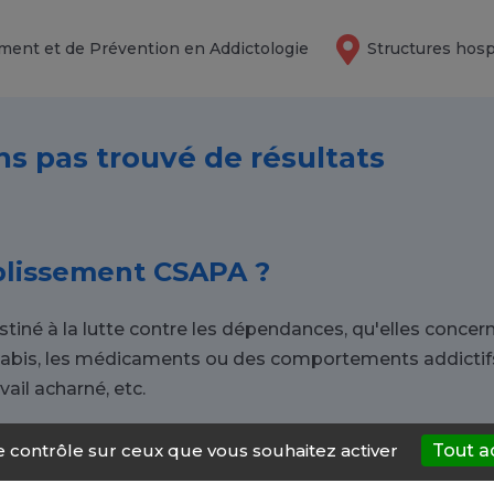
ment et de Prévention en Addictologie
Structures hosp
ns pas trouvé de résultats
blissement CSAPA ?
stiné à la lutte contre les dépendances, qu'elles conce
nnabis, les médicaments ou des comportements addictifs
vail acharné, etc.
le contrôle sur ceux que vous souhaitez activer
Tout a
dans un CSAPA à Saint-Sauveur-en