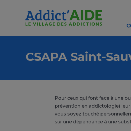
Aller au contenu principal
Panneau de gestion des cookies
C
CSAPA Saint-Sau
Pour ceux qui font face à une o
prévention en addictologie) leur
vous soyez touché personnellem
sur une dépendance à une subs