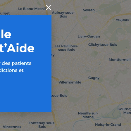
 le
t’Aide
 des patients
dictions et