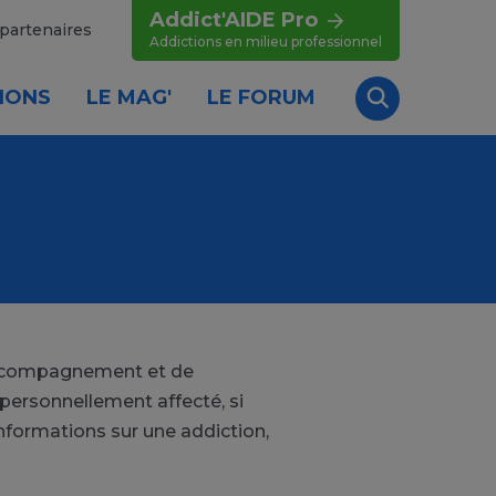
Addict'AIDE Pro
partenaires
Addictions en milieu professionnel
IONS
LE MAG'
LE FORUM
Recherche
'accompagnement et de
personnellement affecté, si
nformations sur une addiction,