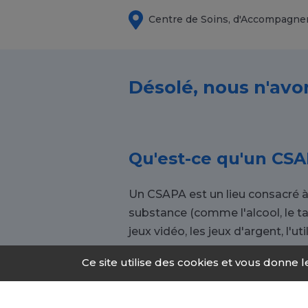
Centre de Soins, d'Accompagne
Désolé, nous n'avo
Qu'est-ce qu'un CSA
Un CSAPA est un lieu consacré à
substance (comme l'alcool, le t
jeux vidéo, les jeux d'argent, l'uti
Ce site utilise des cookies et vous donne 
Pourquoi se tourne