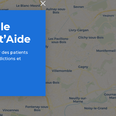
 le
t’Aide
 des patients
dictions et