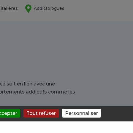
italières
Addictologues
e soit en lien avec une
mportements addictifs comme les
ccepter
Tout refuser
Personnaliser