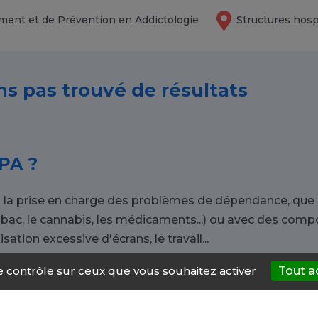
ment et de Prévention en Addictologie
Structures hosp
ns pas trouvé de résultats
PA ?
 la prise en charge des problèmes de dépendance, que c
abac, le cannabis, les médicaments...) ou avec des co
lisation excessive d'écrans, le travail...
le contrôle sur ceux que vous souhaitez activer
Tout a
r vers un CSAPA à Senonches ?