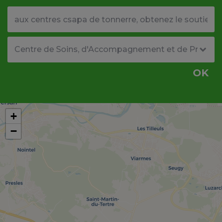
Votre adresse ou code postal
Type de structure
OK
+
−