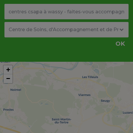
Votre adresse ou code postal
Type de structure
OK
+
−