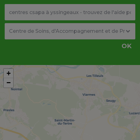
Votre adresse ou code postal
Type de structure
OK
+
−