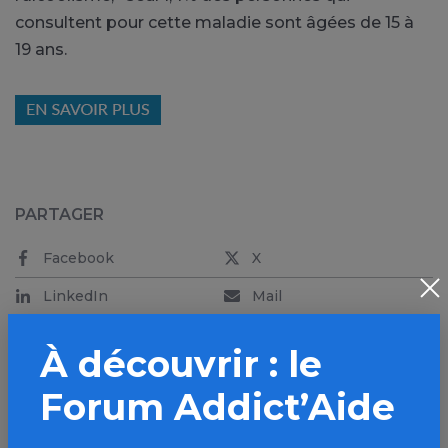
consultent pour cette maladie sont âgées de 15 à
19 ans.
PARTAGER
Facebook
X
LinkedIn
Mail
SMS
WhatsApp
À découvrir : le
Forum Addict’Aide