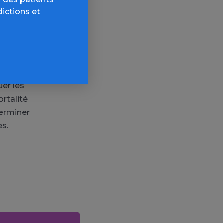
dictions et
été
lle à ces
 alcoolisées
 n’ait
er les
rtalité
terminer
s.