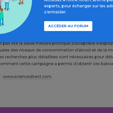
experts, pour échanger sur les ad
la campagne de lutte contre la corruption semble avoir 
s’entraider.
importante pour avoir contribué de manière substantie
ette campagne a interdit la consommation de boissons
ACCÉDER AU FORUM
uotidienne des fonctionnaires et a donc contribué à la
on de l’alcool. Bien que cette campagne anti-corruption
pas été la seule mesure politique susceptible d’expliqu
uées des niveaux de consommation d’alcool et de la mo
des recherches plus détaillées sont nécessaires pour dé
omment cette campagne a permis d’obtenir ces baisse
 :
www.sciencedirect.com
.