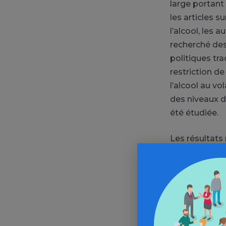
large portant
les articles s
l’alcool, les
recherché des
politiques tra
restriction de 
l’alcool au vo
des niveaux d
été étudiée.
Les résultats
mise en œuvre
qui pourrait e
D’autres polit
minime dans 
attribuables 