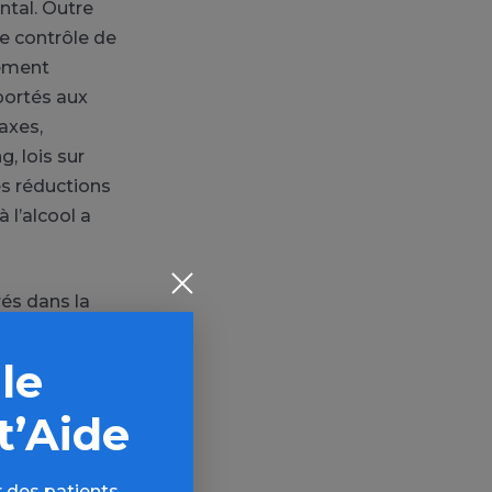
ntal. Outre
de contrôle de
lement
portés aux
axes,
g, lois sur
es réductions
 l’alcool a
és dans la
’ivresse, ce
is des décès.
 le
joué un rôle
t’Aide
mages
 des patients