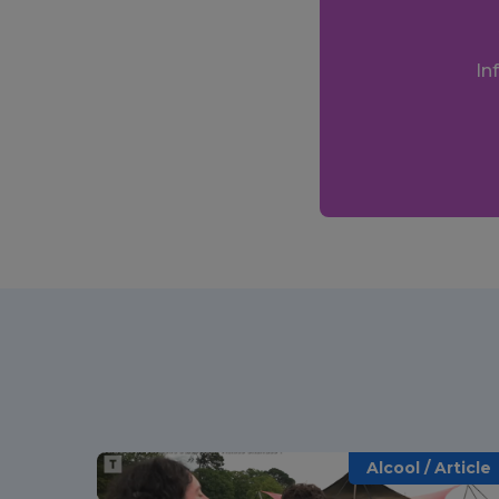
In
Alcool / Article