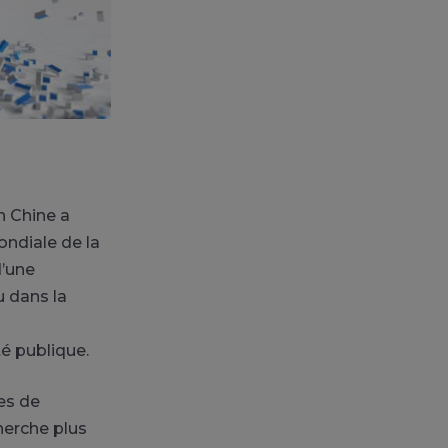
n Chine a
ondiale de la
d’une
u dans la
é publique.
es de
cherche plus