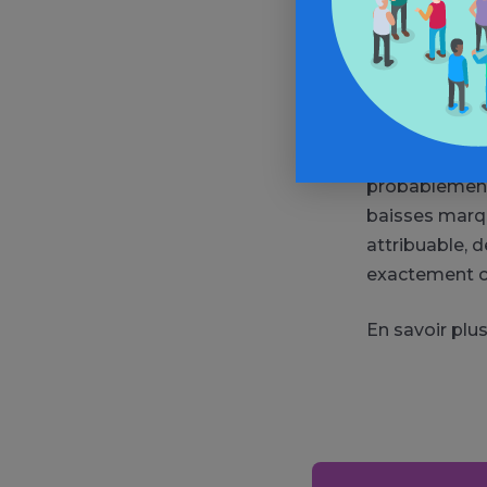
En revanche, 
suffisamment 
réductions. C
dans la vie q
dénormalisati
probablement 
baisses marq
attribuable, 
exactement c
En savoir plus