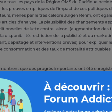
 sur tous les pays de la Région OMS du Pacifique occide
ur les preuves empiriques de l’impact de ces politiques 
 auteurs, menés par le très célèbre Jürgen Rehm, ont éga
 articles d’analyse. La plausibilité des changements ap
ditionnelles de lutte contre l’alcool (augmentation des t
la disponibilité, restriction de la publicité et du marketin
lant, dépistage et interventions brèves) pour expliquer l
e consommation et des taux de mortalité attribuables à
 montrent que des progrès importants ont été enregistr
 de politiques strictes en matière de conduite en état d
xpliquer la réduction des accidents de la route, y compr
À découvrir :
iques classiques de lutte contre l’alcool semblent avoir 
Forum Addic
la réduction de la consommation d’alcool et des dom
au cours de la période 2016-2019.
Accédez à notre forum, animé par