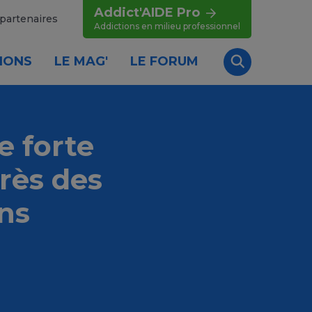
Addict'AIDE Pro
partenaires
Addictions en milieu professionnel
IONS
LE MAG'
LE FORUM
Recherche
e forte
rès des
ns