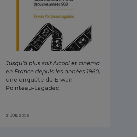
Jusqu’à plus soif Alcool et cinéma
Alc
en France depuis les années 1960
,
dri
une enquête de Erwan
Go
Pointeau-Lagadec
ad
Sa
21 JUIL 2026
15 J