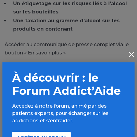
Un étiquetage sur les risques liés à l’alcool
sur les bouteilles
Une taxation au gramme d’alcool sur les
produits en contenant
Accéder au communiqué de presse complet via le
bouton « En savoir plus »
*Sondage Opinion Way auprès de 1104 personnes
À découvrir : le
représentatifs de la population française âgée de
plus de 18ans.
Forum Addict’Aide
Accédez à notre forum, animé par des
patients experts, pour échanger sur les
addictions et s’entraider.
PARTAGER