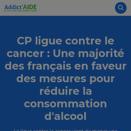
Aller au contenu principal
Panneau de gestion des cookies
Rec
CP ligue contre le
cancer : Une majorité
des français en faveur
des mesures pour
réduire la
consommation
d'alcool