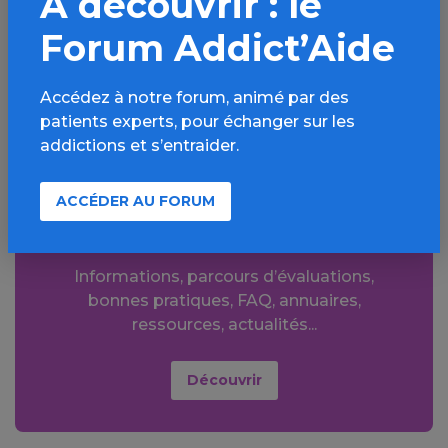
À découvrir : le
LinkedIn
Mail
Forum Addict’Aide
SMS
WhatsApp
Accédez à notre forum, animé par des
patients experts, pour échanger sur les
addictions et s’entraider.
Aller plus loin sur
ACCÉDER AU FORUM
l’espace Alcool
Informations, parcours d’évaluations,
bonnes pratiques, FAQ, annuaires,
ressources, actualités...
Découvrir