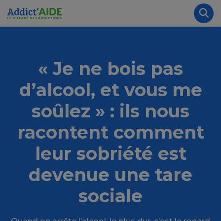
Aller au contenu principal
Panneau de gestion des cookies
Rec
« Je ne bois pas
d’alcool, et vous me
soûlez » : ils nous
racontent comment
leur sobriété est
devenue une tare
sociale