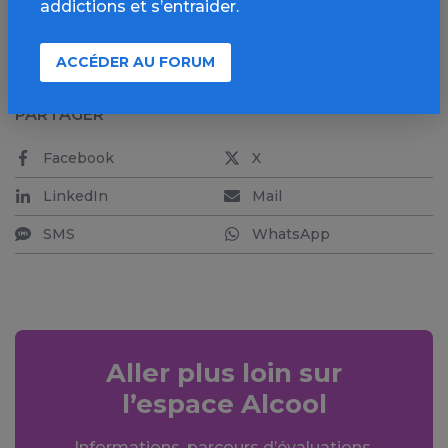
Voir les autres témoignages en consultant
l’article
addictions et s’entraider.
de neonmag
ACCÉDER AU FORUM
PARTAGER
Facebook
X
LinkedIn
Mail
SMS
WhatsApp
Aller plus loin sur
l’espace Alcool
Informations, parcours d’évaluations,