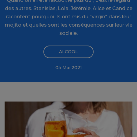
Quand on arrête l’alcool, le plus dur, c’est le regard
des autres. Stanislas, Lola, Jérémie, Alice et Candice
racontent pourquoi ils ont mis du "virgin" dans leur
mojito et quelles sont les conséquences sur leur vie
sociale.
ALCOOL
04 Mai 2021