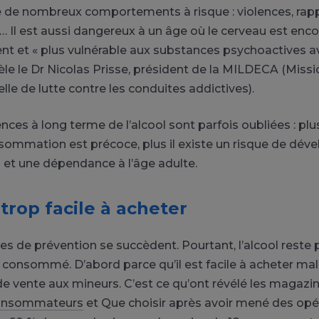
e de nombreux comportements à risque : violences, rap
 Il est aussi dangereux à un âge où le cerveau est enco
 et « plus vulnérable aux substances psychoactives av
tèle le Dr Nicolas Prisse, président de la MILDECA (Miss
elle de lutte contre les conduites addictives).
es à long terme de l’alcool sont parfois oubliées : plus
ommation est précoce, plus il existe un risque de dé
 et une dépendance à l’âge adulte.
 trop facile à acheter
 de prévention se succèdent. Pourtant, l’alcool reste 
s consommé. D’abord parce qu’il est facile à acheter ma
n de vente aux mineurs. C’est ce qu’ont révélé les magaz
consommateurs
et Que choisir après avoir mené des opé