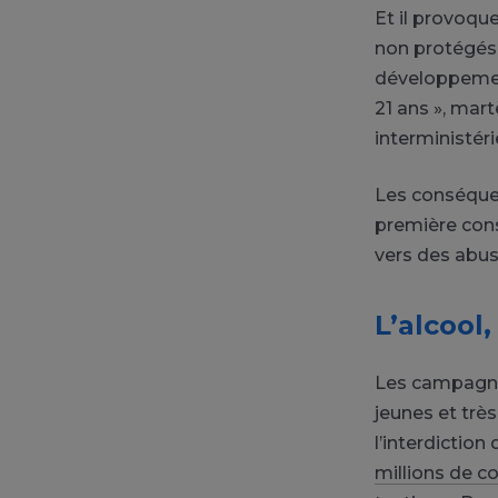
Et il provoqu
non protégés…
développement
21 ans », mar
interministéri
Les conséquenc
première cons
vers des abus
L’alcool,
Les campagnes
jeunes et trè
l’interdictio
millions de 