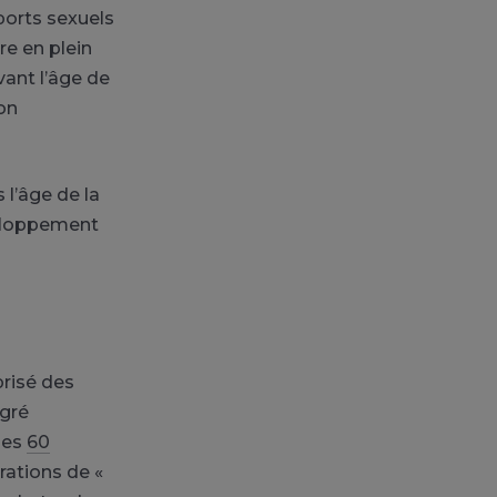
ports sexuels
re en plein
ant l’âge de
ion
 l’âge de la
veloppement
prisé des
lgré
ines
60
rations de «