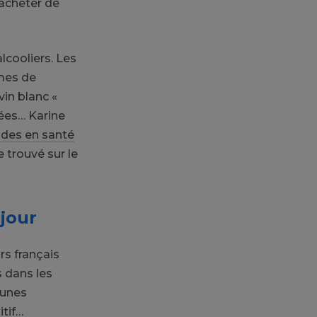
 acheter de
cooliers. Les
mes de
vin blanc «
rées… Karine
udes en santé
e trouvé sur le
jour
s français
s dans les
eunes
itif…