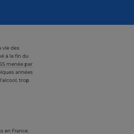
a vie des
 à la fin du
SS menée par
lques années
l’alcool, trop
ns en France.