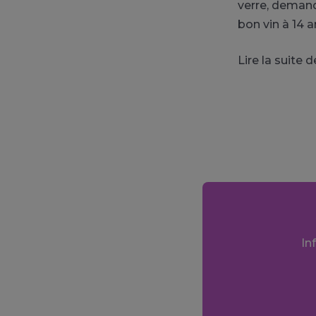
verre, demand
bon vin à 14 a
Lire la suite 
In