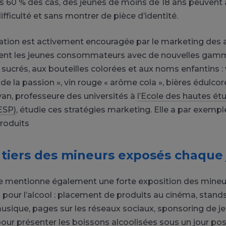
ns 60 % des cas, des jeunes de moins de 18 ans peuvent
difficulté et sans montrer de pièce d’identité.
ion est activement encouragée par le marketing des al
isent les jeunes consommateurs avec de nouvelles gam
 sucrés, aux bouteilles colorées et aux noms enfantins : 
 de la passion », vin rouge « arôme cola », bières édulco
an, professeure des universités à
l’Ecole des hautes ét
ESP)
, étudie ces stratégies marketing. Elle a par exempl
roduits
 tiers des mineurs exposés chaque 
e mentionne également une forte exposition des mineur
s pour l’alcool : placement de produits au cinéma, stand
musique, pages sur les réseaux sociaux, sponsoring de j
pour présenter les boissons alcoolisées sous un jour pos