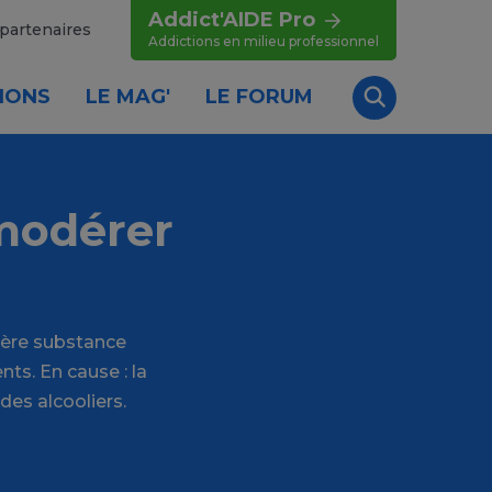
Addict'AIDE Pro
partenaires
Addictions en milieu professionnel
IONS
LE MAG'
LE FORUM
Recherche
 modérer
ière substance
ts. En cause : la
 des alcooliers.