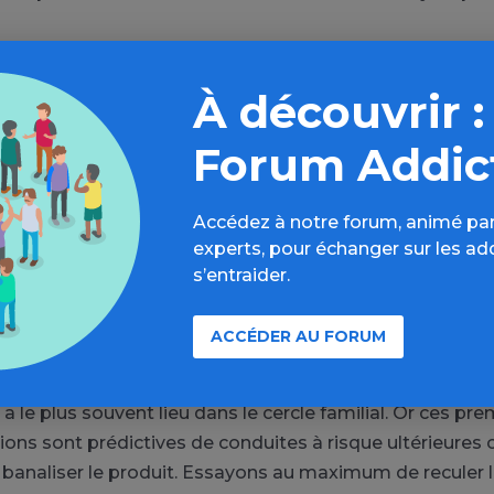
terdit pourtant certaines de ces publicités, mais les indus
ectent peu cette régulation. En conséquence, selon Karin
À découvrir :
de 30 % des mineurs français sont exposés quotidienn
 l’alcool. Or, souligne-t-elle « les études montrent claire
Forum Addic
xposition et les alcoolisations ponctuelles importantes 
nitiation à l’alcool ».
Accédez à notre forum, animé par
experts, pour échanger sur les ad
ation en famille
s’entraider.
nçaise n’aide pas à reculer l’âge des premiers verres. Prè
ACCÉDER AU FORUM
ions d’alcool a lieu en présence des parents, selon l’
recommandent de changer les pratiques en famille. « La
a le plus souvent lieu dans le cercle familial. Or ces pr
ons sont prédictives de conduites à risque ultérieures c
 banaliser le produit. Essayons au maximum de reculer 