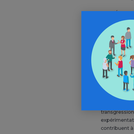
La loi Évin in
l’alcool resp
Morvan, près 
publicité pour
entre cette e
drinking) et l’i
Consomm
La culture fra
des consommat
spécialistes 
transgression 
expérimentati
contribuent à