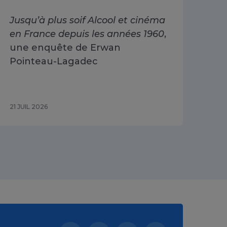
Jusqu’à plus soif Alcool et cinéma
Alc
en France depuis les années 1960
,
dri
une enquête de Erwan
Go
Pointeau-Lagadec
ad
Sa
21 JUIL 2026
15 J