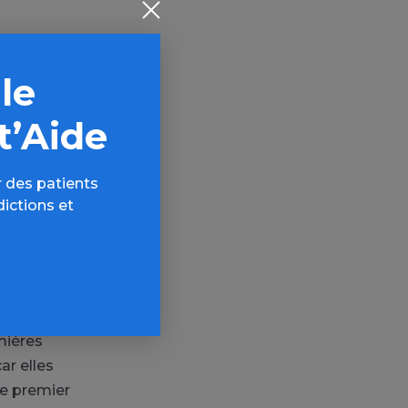
triels de
e Gallopel-
 le
ement à la
ment le lien
t’Aide
(ou binge
 des patients
dictions et
s d’un tiers
OFDT. Les
 première
emières
ar elles
le premier