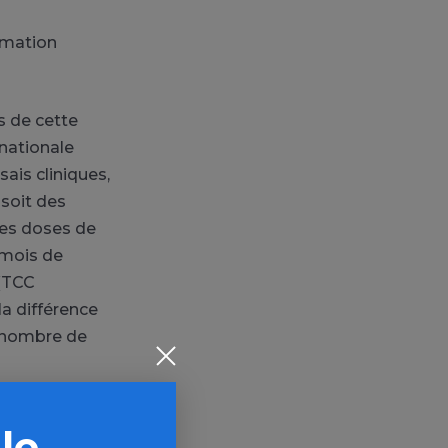
mmation
s de cette
rnationale
sais cliniques,
 soit des
es doses de
 mois de
(TCC
a différence
 nombre de
ron 2
 le