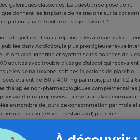
des galéniques classiques.
La question se pose donc
:
que donnent les implants de naltrexone sur la conso
les patients avec trouble d’usage d’alcool ?
ion à laquelle ont voulu répondre les auteurs californien
publiée dans Addiction, la plus prestigieuse revue inte
e.
Ils ont ainsi identifié et synthétisé les données de 7 es
00 adultes avec trouble d’usage d’alcool qui recevaient
nsuelles de naltrexone, soit des injections de placebo.
L
ilisées étaient de 150 à 400 mg par mois, pendant 2 à 6
s thérapies non-pharmacologiques complémentaires
, pouvaient être proposées.
La méta-analyse comparait l
lée
en nombre de jours de consommation par mois et
te consommation
(≥ 6 verres-standard)
par mois.
 montrent que les patients sous naltrexone avaient envi
À découvrir :
-3,4 ;
-0,6)
de consommation d’alcool en moins chaque