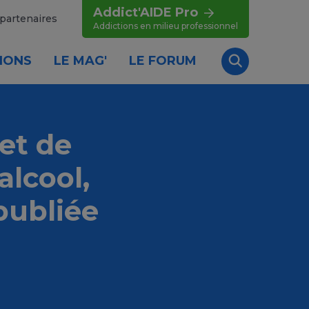
Addict'AIDE Pro
partenaires
Addictions en milieu professionnel
IONS
LE MAG'
LE FORUM
Recherche
et de
alcool,
publiée