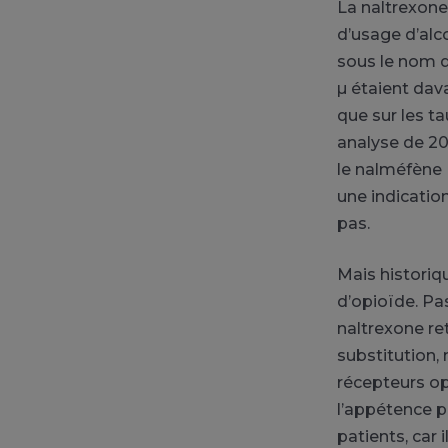
La naltrexone
d’usage d’alc
sous le nom 
µ étaient dav
que sur les 
analyse de 20
le
nalméfène
une indicatio
pas.
Mais historiq
d’opioïde.
Pas
naltrexone ret
substitution,
récepteurs opi
l’appétence p
patients, car 