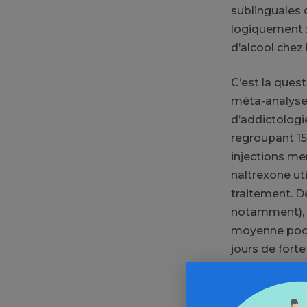
sublinguales 
logiquement 
d’alcool chez 
C’est la quest
méta-analyse 
d’addictologi
regroupant 15
injections me
naltrexone ut
traitement.
De
notamment)
moyenne
poo
jours de for
Les résultats
jours
(
IC95%=