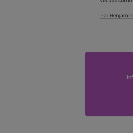
vécues comme 
Par Benjamin
In