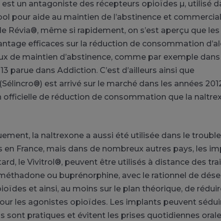
 est un antagoniste des
récepteurs opioïdes
µ, utilisé 
ool pour aide au maintien de l’abstinence et commercial
de
Révia®
, même si rapidement, on s’est aperçu que le
antage efficaces sur la réduction de consommation d’alc
taux de maintien d’abstinence, comme par exemple dans
13 parue dans Addiction.
C’est d’ailleurs ainsi que
(
Sélincro®
)
est arrivé sur le marché dans les années 201
n officielle de réduction de consommation que la naltre
uement, la naltrexone a aussi été utilisée dans le troubl
 en France, mais dans de nombreux autres pays, les im
ard, le
Vivitrol®
, peuvent être utilisés à distance des t
 méthadone ou buprénorphine, avec le rationnel de désens
oïdes et ainsi, au moins sur le plan théorique, de réduir
our les agonistes opioïdes.
Les implants peuvent séduir
ils sont pratiques et évitent les prises quotidiennes oral