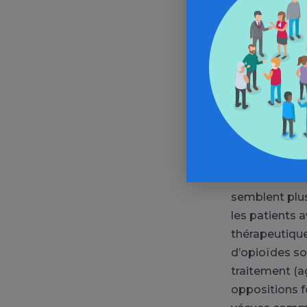
mois,
compa
consommatio
abstinence ini
supérieurs.
L’
fiabilité de l’
En conclusion
complémentai
d’alcool.
Les r
relativement 
semblent plus
les patients 
thérapeutique
d’opioïdes so
traitement
(a
oppositions f