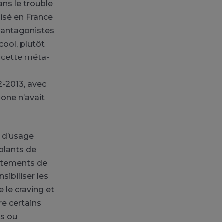
dans le trouble
isé en France
s antagonistes
ool, plutôt
 cette méta-
2-2013, avec
xone n’avait
e d’usage
plants de
raitements de
ibiliser les
e le craving et
e certains
es ou