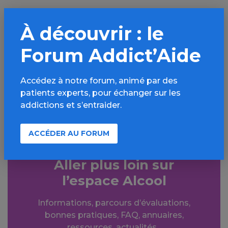
PARTAGER
À découvrir : le
Facebook
X
Forum Addict’Aide
LinkedIn
Mail
SMS
WhatsApp
Accédez à notre forum, animé par des
patients experts, pour échanger sur les
addictions et s’entraider.
Comprendre les addictions
ACCÉDER AU FORUM
Aller plus loin sur
l’espace Alcool
Informations, parcours d’évaluations,
bonnes pratiques, FAQ, annuaires,
ressources, actualités...