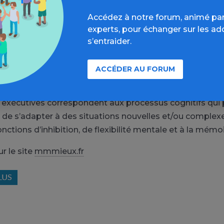
ion du volume du striatum ventral, une région impliqu
Accédez à notre forum, animé par
récompense et la motivation, chez les binge drinkers.
experts, pour échanger sur les ad
des ont démontré des différences liées au sexe dans les
s’entraider.
g avec par exemple une diminution de l’épaisseur cortic
ales chez les garçons alors qu’une augmentation est o
ACCÉDER AU FORUM
âge de 16-19ans.
 exécutives correspondent aux processus cognitifs qui
t de s’adapter à des situations nouvelles et/ou complexe
nctions d’inhibition, de flexibilité mentale et à la mémoir
ur le site
mmmieux.fr