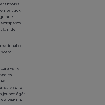
vent moins
ivement aux
 grande
articipants
 loin de
ernational ce
oncept
core verre
ionales
les
rres en une
s jeunes âgés
 API dans le