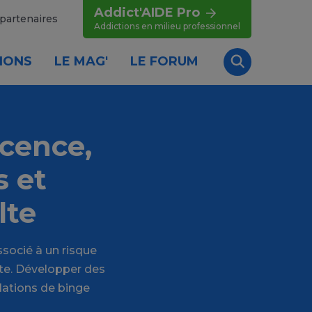
Addict'AIDE Pro
partenaires
Addictions en milieu professionnel
IONS
LE MAG'
LE FORUM
Recherche
scence,
 et
lte
socié à un risque
lte. Développer des
lations de binge