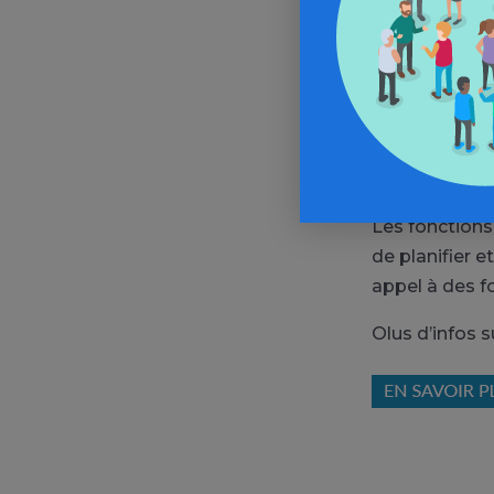
une augmentat
processus de 
Certaines étu
binge drinkin
régions front
les filles à l’
Les fonctions
de planifier e
appel à des fo
Olus d’infos s