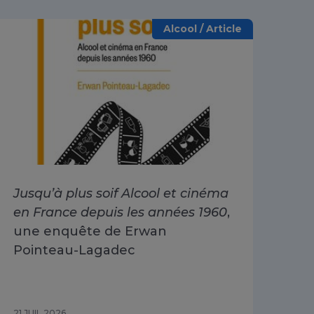
Alcool / Article
Jusqu’à plus soif Alcool et cinéma
Alc
en France depuis les années 1960
,
dri
une enquête de Erwan
Go
Pointeau-Lagadec
ad
Sa
21 JUIL 2026
15 J