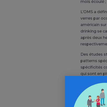
mois écoulé ; 
L’OMS a défin
verres par occ
américain sur
drinking se c
après deux he
respectivement
Des études st
patterns spéci
spécificités 
qui sont en p
Le binge drin
Des études d
une diminutio
cingulaire an