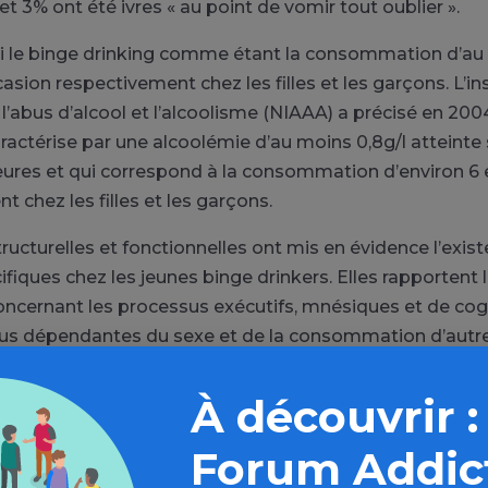
et 3% ont été ivres « au point de vomir tout oublier ».
i le binge drinking comme étant la consommation d’au 
asion respectivement chez les filles et les garçons. L’ins
 l’abus d’alcool et l’alcoolisme (NIAAA) a précisé en 200
aractérise par une alcoolémie d’au moins 0,8g/l atteint
ures et qui correspond à la consommation d’environ 6 e
 chez les filles et les garçons.
ructurelles et fonctionnelles ont mis en évidence l’exis
fiques chez les jeunes binge drinkers. Elles rapportent 
concernant les processus exécutifs, mnésiques et de cog
lus dépendantes du sexe et de la consommation d’autr
king est souvent associé à la consommation de tabac e
À découvrir :
’imagerie par résonance magnétique (IRM) anatomique
n du volume de matière grise des régions frontales, du
Forum Addic
térieur et de l’hippocampe. Inversement, une autre étu