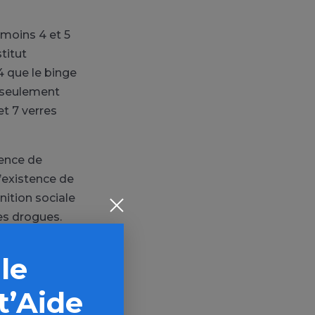
moins 4 et 5
titut
4 que le binge
e seulement
t 7 verres
tence de
l’existence de
nition sociale
es drogues.
t de cannabis.
 le
 ont observé
 cortex
t’Aide
de a démontré