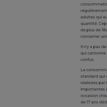
consommation 
régulièremen
adultes qui e
quantité. Cep
de plus de 18
concerner uni
Il n’y a pas d
qui cantonne
confus.
La consommati
standard qui 
réalisées par 
importantes 
occasion chez
de 17 ans déc