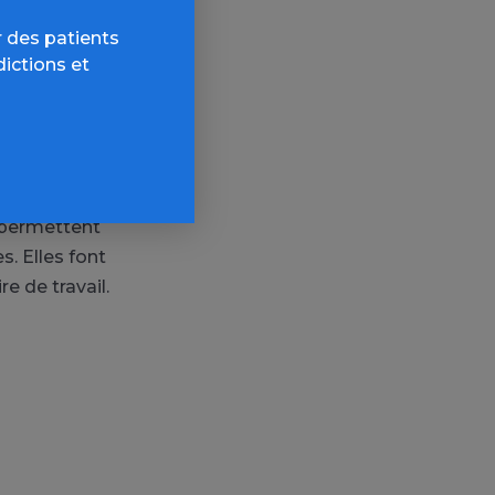
ée dans les
 des patients
dictions et
 effets du
ale dans les
bservée chez
 permettent
s. Elles font
e de travail.