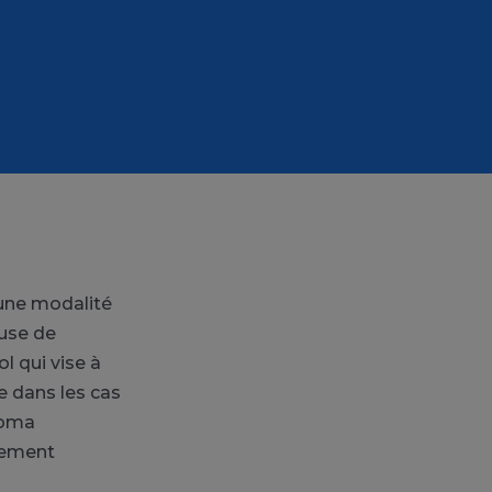
 une modalité
euse de
 qui vise à
re dans les cas
coma
idement