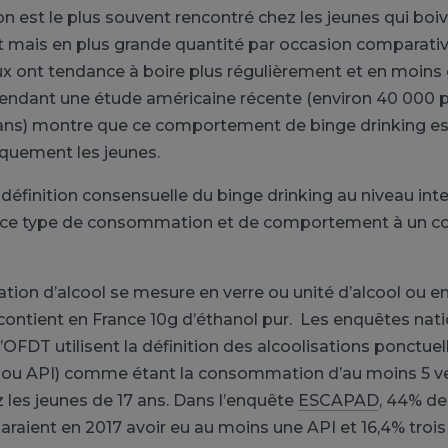
est le plus souvent rencontré chez les jeunes qui boi
t mais en plus grande quantité par occasion comparat
ux ont tendance à boire plus régulièrement et en moins
endant une étude américaine récente (environ 40 000 p
ans) montre que ce comportement de binge drinking est
quement les jeunes.
e définition consensuelle du binge drinking au niveau int
 ce type de consommation et de comportement à un c
on d’alcool se mesure en verre ou unité d’alcool ou en
contient en France 10g d’éthanol pur. Les enquêtes nat
l’OFDT utilisent la définition des alcoolisations ponctuel
(ou API) comme étant la consommation d’au moins 5 ve
 les jeunes de 17 ans. Dans l’enquête
ESCAPAD
, 44% de
laraient en 2017 avoir eu au moins une API et 16,4% trois