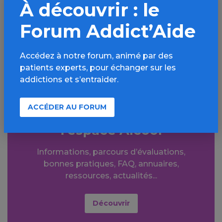
À découvrir : le
Facebook
X
Forum Addict’Aide
LinkedIn
Mail
SMS
WhatsApp
Accédez à notre forum, animé par des
patients experts, pour échanger sur les
addictions et s’entraider.
ACCÉDER AU FORUM
Aller plus loin sur
l’espace Alcool
Informations, parcours d’évaluations,
bonnes pratiques, FAQ, annuaires,
ressources, actualités...
Découvrir