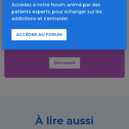
Accédez à notre forum, animé par des
Aller plus loin sur
patients experts, pour échanger sur les
addictions et s’entraider.
l’espace Alcool
Informations, parcours d’évaluations,
ACCÉDER AU FORUM
bonnes pratiques, FAQ, annuaires,
ressources, actualités...
Découvrir
À lire aussi