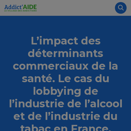
Aller au contenu principal
Panneau de gestion des cookies
Rec
L’impact des
déterminants
commerciaux de la
santé. Le cas du
lobbying de
l’industrie de l’alcool
et de l’industrie du
tabac en France.